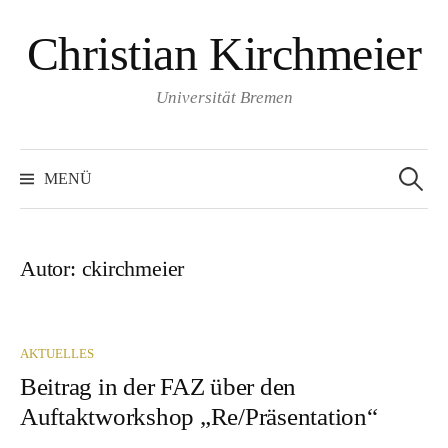
Springe
Christian Kirchmeier
zum
Inhalt
Universität Bremen
Suche
nach:
MENÜ
Autor:
ckirchmeier
AKTUELLES
Beitrag in der FAZ über den
Auftaktworkshop „Re/Präsentation“