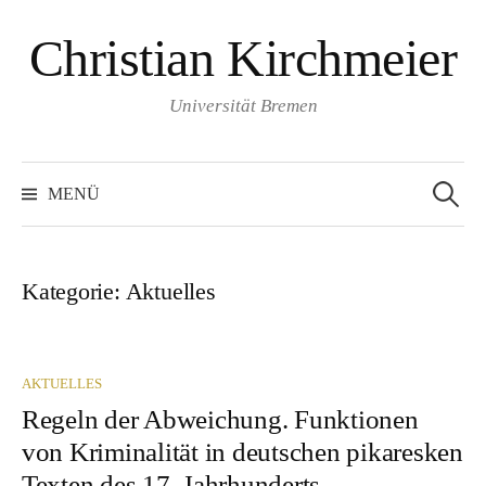
Springe
Christian Kirchmeier
zum
Inhalt
Universität Bremen
Suche
nach:
MENÜ
Kategorie:
Aktuelles
AKTUELLES
Regeln der Abweichung. Funktionen
von Kriminalität in deutschen pikaresken
Texten des 17. Jahrhunderts